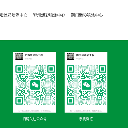
阳迷彩喷涂中心
鄂州迷彩喷涂中心
荆门迷彩喷涂中心
扫码关注公众号
手机浏览