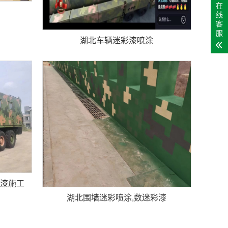
在
线
客
服
湖北车辆迷彩漆喷涂
彩漆施工
湖北围墙迷彩喷涂,数迷彩漆